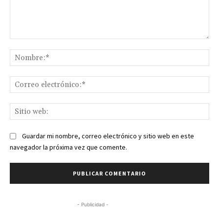
Comentario:
No
Co
ele
Sit
we
Guardar mi nombre, correo electrónico y sitio web en este
navegador la próxima vez que comente.
- Publicidad -