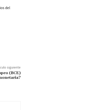
ios del
ículo siguiente
opeo (BCE)
 monetaria?