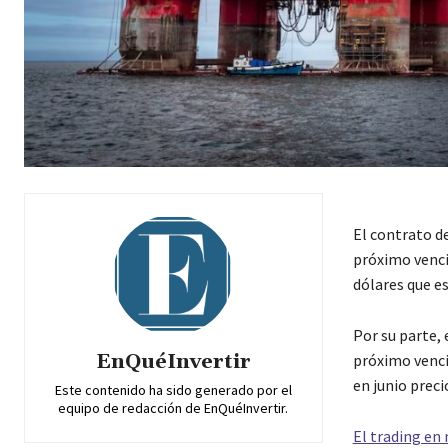
El contrato d
próximo venci
dólares que e
Por su parte, 
EnQuéInvertir
próximo venci
en junio prec
Este contenido ha sido generado por el
equipo de redacción de EnQuéInvertir.
El trading en