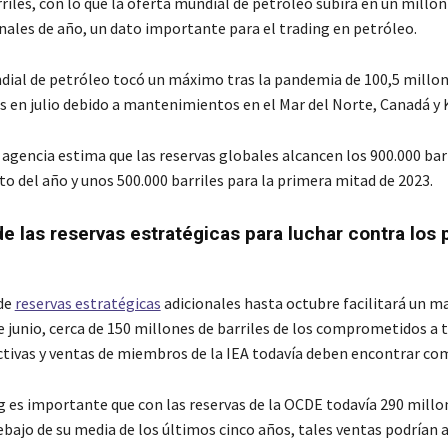
riles, con lo que la oferta mundial de petróleo subirá en un millón
finales de año, un dato importante para el trading en petróleo.
dial de petróleo tocó un máximo tras la pandemia de 100,5 millon
os en julio debido a mantenimientos en el Mar del Norte, Canadá y 
a agencia estima que las reservas globales alcancen los 900.000 barr
to del año y unos 500.000 barriles para la primera mitad de 2023.
e las reservas estratégicas para luchar contra los 
 de
reservas estratégicas
adicionales hasta octubre facilitará un ma
e junio, cerca de 150 millones de barriles de los comprometidos a 
ctivas y ventas de miembros de la IEA todavía deben encontrar co
ng es importante que con las reservas de la OCDE todavía 290 millo
ebajo de su media de los últimos cinco años, tales ventas podrían 