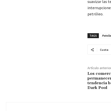
suavizar las t
interrupciones
petróleo.
TAGS
Petról
Cuota
Artículo anterio
Los comerc
permanecen
tendencia b
Dark Pool