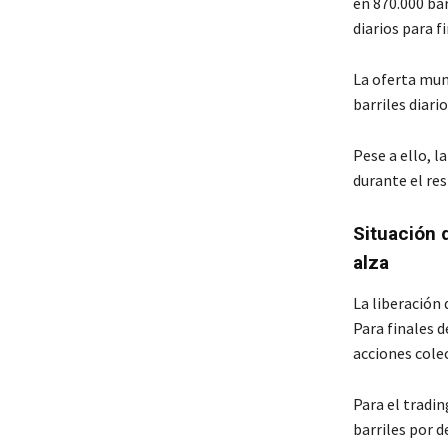
en 870.000 bar
diarios para 
La oferta mun
barriles diari
Pese a ello, l
durante el res
Situación d
alza
La liberación
Para finales d
acciones cole
Para el tradi
barriles por d