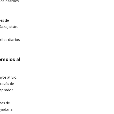
 de barriles
es de
Kazajistán.
iles diarios
precios al
yor alivio.
través de
mprador.
nes de
ayudar a