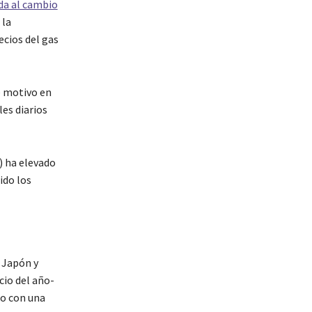
da al cambio
 la
ecios del gas
e motivo en
les diarios
s) ha elevado
ido los
, Japón y
cio del año-
to con una