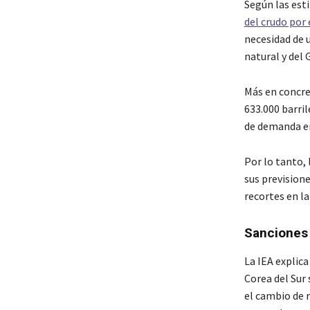
Según las est
del crudo por
necesidad de u
natural y del 
Más en concre
633.000 barril
de demanda en
Por lo tanto, 
sus prevision
recortes en la
Sanciones 
La IEA explica
Corea del Sur 
el cambio de r