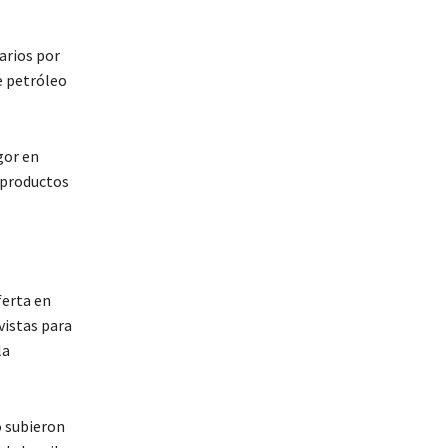
iarios por
e petróleo
gor en
 productos
ferta en
vistas para
la
o subieron