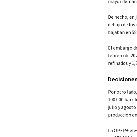
mayor demanda
De hecho, en j
debajo de los 
bajaban en 580
El embargo de
febrero de 20
refinados y 1
Decisiones
Por otro lado
100.000 barri
julio y agosto
producción en
La OPEP+ elev