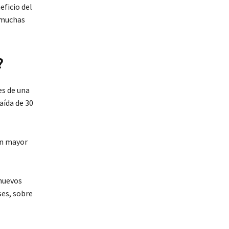
eficio del
 muchas
?
es de una
aída de 30
ún mayor
 nuevos
ses, sobre