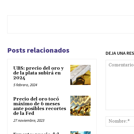
2024
5 febrero, 2024
Precio del oro tocó
máximo de 6 meses
ante posibles recortes
Comentario:
de la Fed
27 noviembre, 2023
Experto: precio del
Guardar mi 
oro podría llegar a
US$ 3.000
31 octubre, 2023
EN QUÉ INVERTIR