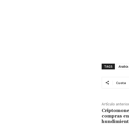
Cuota
Artículo anterio
Criptomone
compras en 
hundimient
Posts relacionados
DEJA UNA RE
UBS: precio del oro y
de la plata subirá en