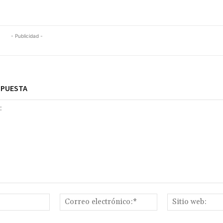
Nombre:*
Correo
electrónico:*
nombre, correo electrónico y sitio web en este navegador la próxima vez
Acerca de
Últimos 
nosotros
BLOCKCHAIN LAND