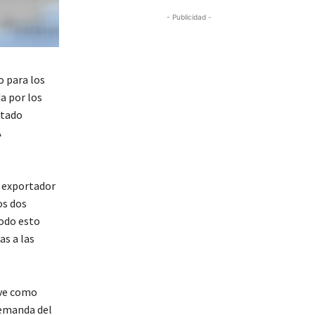
- Publicidad -
o para los
a por los
stado
A
r exportador
os dos
Todo esto
as a las
ave como
demanda del