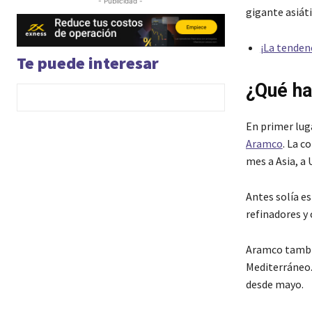
- Publicidad -
gigante asiát
¡La tenden
Te puede interesar
¿Qué ha
En primer luga
Aramco
. La c
mes a Asia, a U
Antes solía e
refinadores y 
Aramco tambié
Mediterráneo.
desde mayo.