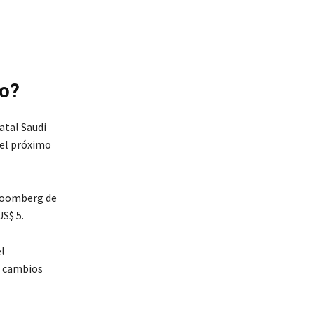
eo?
atal Saudi
del próximo
Bloomberg de
S$ 5.
l
n cambios