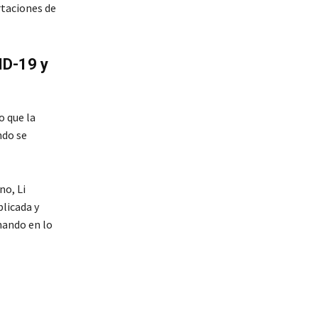
rtaciones de
ID-19 y
o que la
ndo se
no, Li
licada y
nando en lo