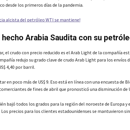
ico desde los primeros días de la pandemia.
cia alcista del petróleo WTI se mantiene!
 hecho Arabia Saudita con su petról
r, el crudo con precio reducido es el Arab Light de la compañía est
ompañía redujo su grado clave de crudo Arab Light para los envíos 
S$ 4,40 por barril.
star en poco más de US$ 9. Eso está en línea con una encuesta de 
comerciantes de fines de abril que pronosticó una disminución de U
n bajó todos los grados para la región del noroeste de Europa y e
 Los precios para los clientes estadounidenses se mantuvieron si