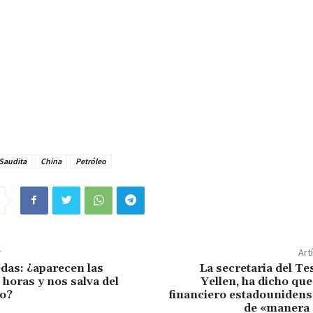
r
Art
das: ¿aparecen las
La secretaria del Te
horas y nos salva del
Yellen, ha dicho que
o?
financiero estadounidens
de «manera
- Publicidad -
SPUESTA