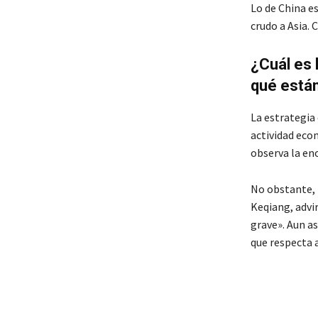
Lo de China e
crudo a Asia. 
¿Cuál es 
qué está
La estrategia
actividad eco
observa la en
No obstante, 
Keqiang, advi
grave». Aun a
que respecta a
TAGS
Arabia