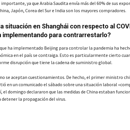
s importante, ya que Arabia Saudita envía más del 60% de sus expo
China, Japón, Corea del Sur e India son los mayores compradores.
la situación en Shanghái con respecto al COV
n implementando para contrarrestarlo?
 que ha implementado Beijing para controlar la pandemia ha hech
nómica en el país se contraiga. Esto es particularmente cierto cua
orme disrupción que tiene la cadena de suministro global.
no se aceptan cuestionamientos. De hecho, el primer ministro chi
rtió en un comunicado el sábado sobre una situación laboral «comp
sí, el domingo declararon que las medidas de China estaban funcio
 detener la propagación del virus.
 Saudita
China
Petróleo