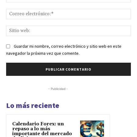
Co
ele
Sit
we
Guardar mi nombre, correo electrónico y sitio web en este
navegador la próxima vez que comente.
- Publicidad -
Lo más reciente
Calendario Forex: un
repaso a lo más
importante del mercado