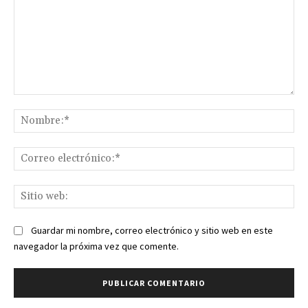
Comentario:
No
Co
ele
Sit
we
Guardar mi nombre, correo electrónico y sitio web en este
navegador la próxima vez que comente.