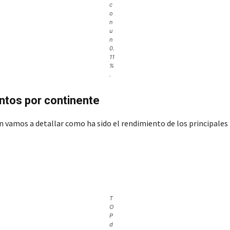
c
o
n
u
n
0.
11
%
.
ntos por continente
n vamos a detallar como ha sido el rendimiento de los principales
T
O
P
d