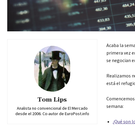
Acaba la sema
primera vez en
se negocian en
Realizamos nu
está el refugi
Comencemos po
Tom Lips
semana:
Analista no convencional de El Mercado
desde el 2006. Co-autor de EuroPost.info
¿Qué son l