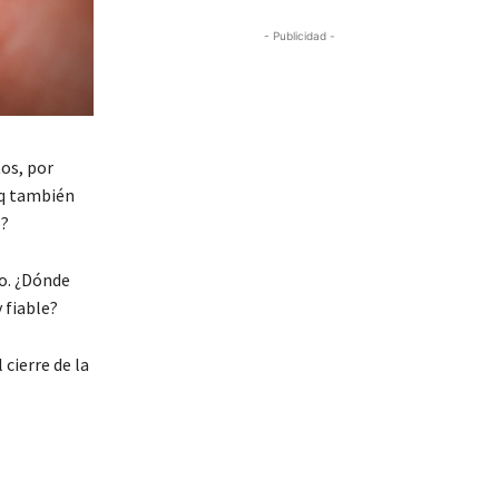
- Publicidad -
os, por
aq también
o?
o. ¿Dónde
 fiable?
cierre de la