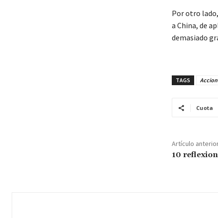
Por otro lado,
a China, de a
demasiado gra
TAGS
Accion
Cuota
Artículo anterio
10 reflexion