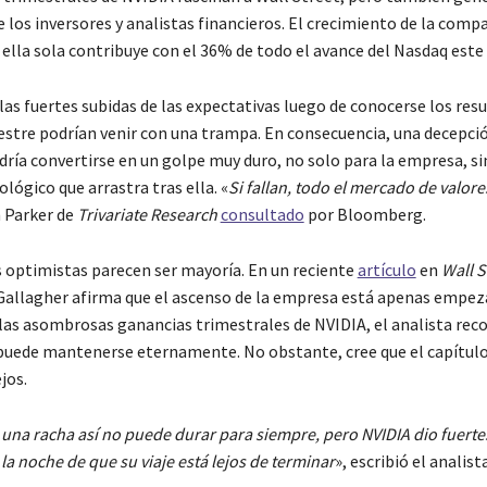
los inversores y analistas financieros. El crecimiento de la compa
ella sola contribuye con el 36% de todo el avance del Nasdaq este
as fuertes subidas de las expectativas luego de conocerse los resu
stre podrían venir con una trampa. En consecuencia, una decepció
dría convertirse en un golpe muy duro, no solo para la empresa, s
ológico que arrastra tras ella. «
Si fallan, todo el mercado de valore
 Parker de
Trivariate Research
consultado
por Bloomberg.
s optimistas parecen ser mayoría. En un reciente
artículo
en
Wall S
 Gallagher afirma que el ascenso de la empresa está apenas empez
s asombrosas ganancias trimestrales de NVIDIA, el analista rec
puede mantenerse eternamente. No obstante, cree que el capítulo 
jos.
una racha así no puede durar para siempre, pero NVIDIA dio fuertes
la noche de que su viaje está lejos de terminar
», escribió el analista