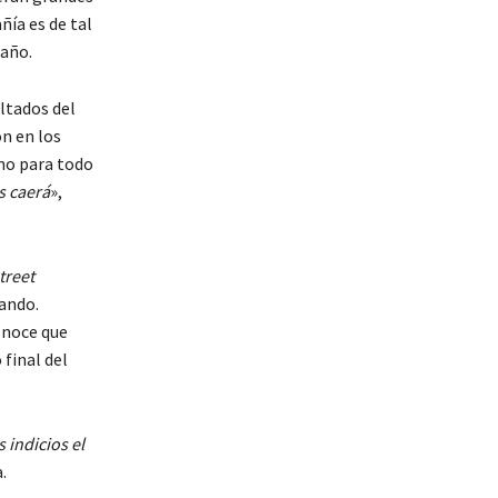
ñía es de tal
 año.
ltados del
n en los
ino para todo
s caerá
»,
treet
ando.
onoce que
final del
 indicios el
.