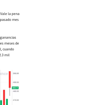
 Vale la pena
l pasado mes
 ganancias
res meses de
al, cuando
.3 mil