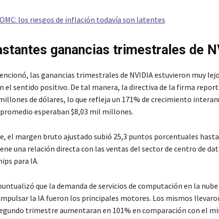
OMC: los riesgos de inflación todavía son latentes
astantes ganancias trimestrales de 
ncionó, las ganancias trimestrales de NVIDIA estuvieron muy lejo
 el sentido positivo. De tal manera, la directiva de la firma repor
millones de dólares, lo que refleja un 171% de crecimiento interan
promedio esperaban $8,03 mil millones.
, el margen bruto ajustado subió 25,3 puntos porcentuales hasta
ene una relación directa con las ventas del sector de centro de da
hips para IA.
untualizó que la demanda de servicios de computación en la nube y
impulsar la IA fueron los principales motores. Los mismos llevaron
 segundo trimestre aumentaran en 101% en comparación con el m