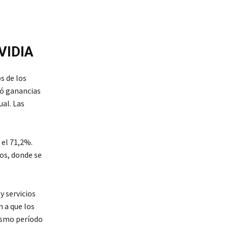
NVIDIA
s de los
tó ganancias
ual. Las
 el 71,2%.
tos, donde se
 servicios
 a que los
ismo período