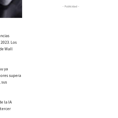
- Publicidad -
ncias
 2023. Los
de Wall
su ya
lores supera
 sus
e la IA
 tercer