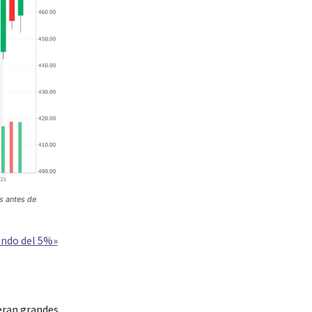
s antes de
undo del 5%»
eran grandes