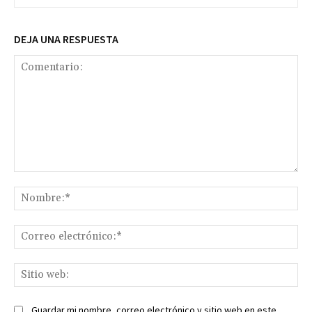
DEJA UNA RESPUESTA
Comentario:
No
Co
ele
Sit
we
Guardar mi nombre, correo electrónico y sitio web en este