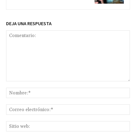
DEJA UNA RESPUESTA
Comentario:
No
Co
ele
Sit
we