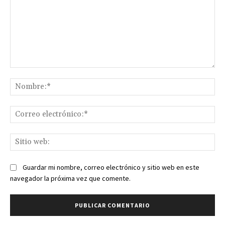
Comentario:
No
Co
ele
Sit
we
Guardar mi nombre, correo electrónico y sitio web en este
navegador la próxima vez que comente.