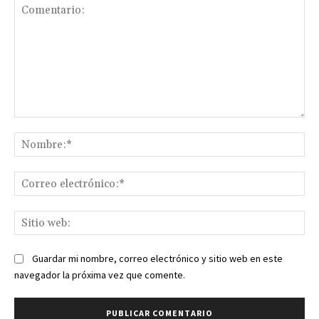
Comentario:
No
Co
ele
Sit
we
Guardar mi nombre, correo electrónico y sitio web en este
navegador la próxima vez que comente.