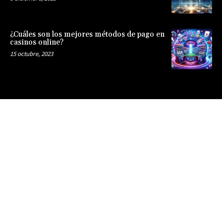
¿Cuáles son los mejores métodos de pago en
casinos online?
15 octubre, 2023