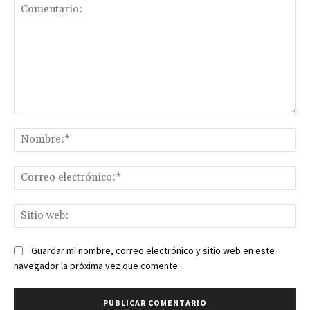
Comentario:
No
Co
ele
Sit
we
Guardar mi nombre, correo electrónico y sitio web en este
navegador la próxima vez que comente.