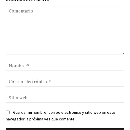
Comentario:
No
Co
ele
Sit
we
Guardar mi nombre, correo electrónico y sitio web en este
navegador la próxima vez que comente.