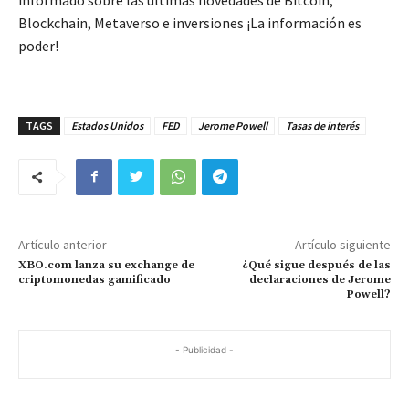
Blockchain, Metaverso e inversiones ¡La información es
poder!
TAGS
Estados Unidos
FED
Jerome Powell
Tasas de interés
Artículo anterior
Artículo siguiente
XBO.com lanza su exchange de
¿Qué sigue después de las
criptomonedas gamificado
declaraciones de Jerome
Powell?
- Publicidad -