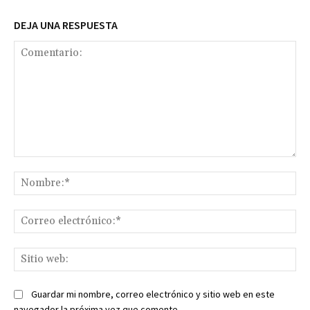
DEJA UNA RESPUESTA
Comentario:
No
Co
ele
Sit
we
Guardar mi nombre, correo electrónico y sitio web en este
navegador la próxima vez que comente.