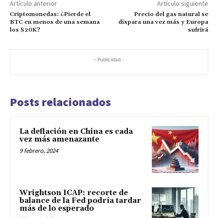
La deflación en China es cada
vez más amenazante
9 febrero, 2024
Wrightson ICAP: recorte de
balance de la Fed podría tardar
más de lo esperado
30 enero, 2024
Fondo ESG de Ark Investment
lidera con criptomonedas: El
mejor rendimiento global en
2023
17 enero, 2024
DEJA UNA RESPUESTA