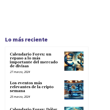
10 marzo, 2024
¿Reddit debutará
próximamente en el
mercado de valores?
8 marzo, 2024
La economía de Egipto se
tambalea: FMI y EAU al
rescate
7 marzo, 2024
- Publicidad -
EN QUÉ INVERTIR
© Todos los derechos reservados. 2009-2024