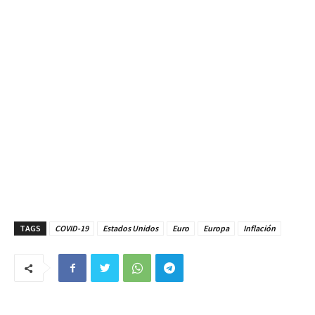
TAGS
COVID-19
Estados Unidos
Euro
Europa
Inflación
Artículo anterior
Artículo siguiente
Criptomonedas: ¿Pierde el
Precio del gas natural se
BTC en menos de una semana
dispara una vez más y Europa
los $20K?
sufrirá
- Publicidad -
Posts relacionados