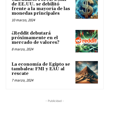
Acerca de nosotros
ACERCA DE EN QUÉ INVERTIR
POLÍTICAS DE PRIVACIDAD
CONTÁCTENOS
Últimos Eventos
BLOCKCHAIN LAND
LABITCONF 2022
CRIPTO LATIN FEST 2022
Comunicados de Prensa
Contratos de Minería desde $10: Cómo
invertir y ganar ingresos pasivos
8 diciembre, 2023