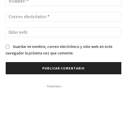
- Publicidad -
Lo más reciente
Calendario Forex: un
repaso a lo más
importante del mercado
de divisas
27 marzo, 2024
Los eventos más
relevantes de la cripto
semana
25 marzo, 2024
Calendario Forex: Dólar
de EE.UU. se debilitó
frente a la mayoría de las
monedas principales