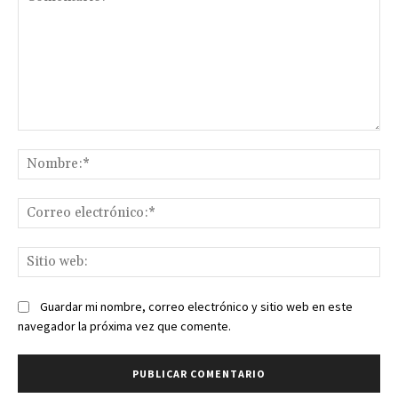
Comentario:
No
Co
ele
Sit
we
Guardar mi nombre, correo electrónico y sitio web en este
navegador la próxima vez que comente.