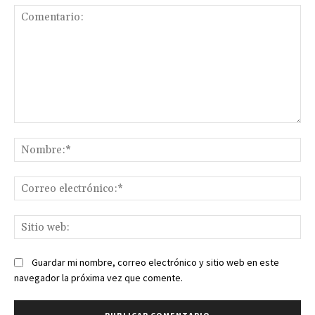
Comentario:
No
Co
ele
Sit
we
Guardar mi nombre, correo electrónico y sitio web en este
navegador la próxima vez que comente.