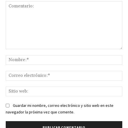
Comentario:
No
Co
ele
Sit
we
Guardar mi nombre, correo electrónico y sitio web en este
navegador la próxima vez que comente.