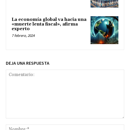
La economía global va hacia una
«muerte lenta fiscal», afirma
experto
7 febrero, 2024
DEJA UNA RESPUESTA
Comentario:
No