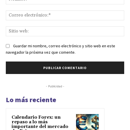
Co
ele
Sit
we
Guardar mi nombre, correo electrónico y sitio web en este
navegador la próxima vez que comente.
- Publicidad -
Lo más reciente
Calendario Forex: un
repaso a lo más
importante del mercado