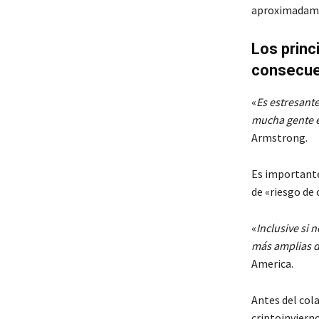
aproximadamen
Los princ
consecue
«
Es estresante
mucha gente e
Armstrong.
Es importante
de «riesgo de
«
Inclusive si 
más amplias d
America.
Antes del col
criptoinvierno