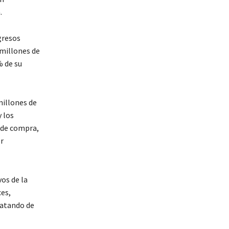
.
gresos
 millones de
% de su
millones de
y los
o de compra,
or
os de la
es,
ratando de