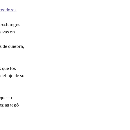
creedores
 exchanges
sivas en
 de quiebra,
 que los
 debajo de su
que su
ng agregó