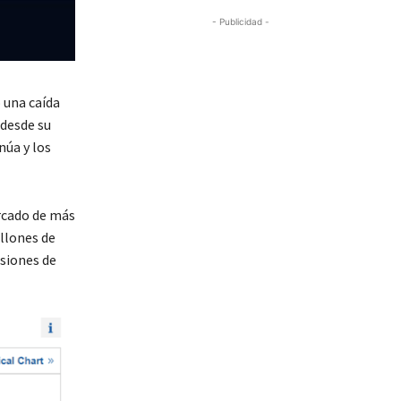
- Publicidad -
 una caída
 desde su
núa y los
ercado de más
illones de
esiones de