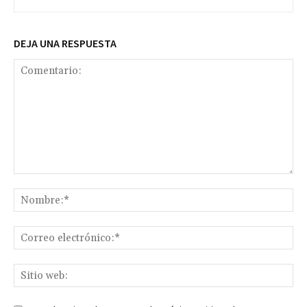
DEJA UNA RESPUESTA
Comentario:
No
Co
ele
Sit
we