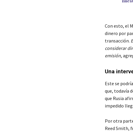
nuest
Con esto, el M
dinero por pa
transacción.
E
considerar di
emisión
, agre
Una interv
Este se podrí
que, todavía d
que Rusia afi
impedido lleg
Por otra part
Reed Smith, f