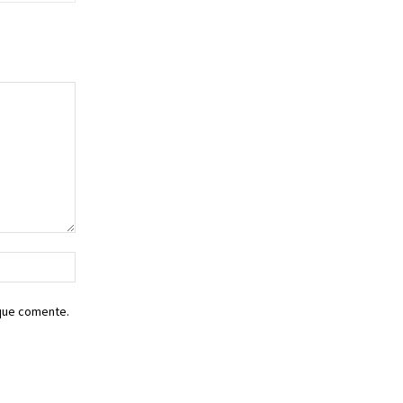
Sitio
web:
 que comente.