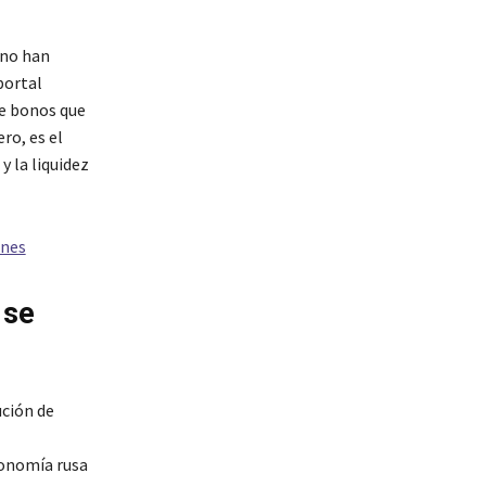
 no han
portal
de bonos que
ro, es el
 la liquidez
unes
 se
ución de
conomía rusa