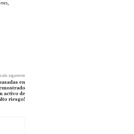
ones,
ículo siguiente
basadas en
demostrado
 activo de
alto riesgo!