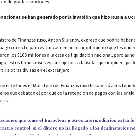
tenido por las sanciones.
sanciones se han generado por la invasión que hizo Rusia a Uc
inistro de Finanzas ruso, Anton Siluanov, expresó que podría haber
pago correcto para evitar caer en un incumplimiento que les ende
eron los $100 millones a la casa de liquidación nacional, pero aunq
ago, estos bonos rusos están sujetos a cláusulas que impiden que l
ir a otras divisas en el extranjero.
que este lunes el Ministerio de Finanzas ruso le solicitó a los tened
eros que debatan el por qué de la retención de pagos con las enti
tes:
acciones que tome el Euroclear u otros intermediarios están f
uestro control, si el dinero no ha llegado a los destinatarios n