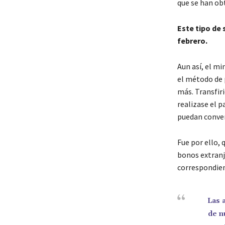
que se han ob
Este tipo de 
febrero.
Aun así, el m
el método de 
más. Transfiri
realizase el p
puedan convert
Fue por ello, 
bonos extranj
correspondien
Las 
de n