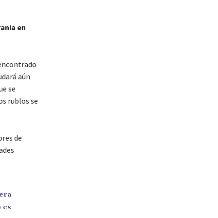
rania en
 encontrado
udará aún
ue se
os rublos se
ores de
dades
uera
o es