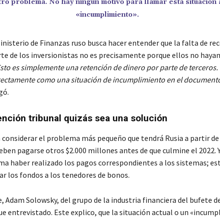
ro problema. No hay ningún motivo para llamar esta situación 
«incumplimiento».
inisterio de Finanzas ruso busca hacer entender que la falta de re
rte de los inversionistas no es precisamente porque ellos no hayan
sto es simplemente una retención de dinero por parte de terceros.
rectamente como una situación de incumplimiento en el document
gó.
ención tribunal quizás sea una solución
a considerar el problema más pequeño que tendrá Rusia a partir de 
eben pagarse otros $2.000 millones antes de que culmine el 2022. Y
rma haber realizado los pagos correspondientes a los sistemas; es
ar los fondos a los tenedores de bonos.
e, Adam Solowsky, del grupo de la industria financiera del bufete 
ue entrevistado. Este explico, que la situación actual o un «incum