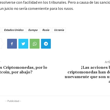
esolverse con facilidad en los tribunales. Pero a causa de las sanci
n juicio no sería conveniente para los rusos.
Estados Unidos
Europa
Rusia
Ucrania
r
Art
s Criptomonedas, por lo
¡Las acciones 
tcoin, por abajo?
criptomonedas han 
nuevamente que son un
- Publicidad -