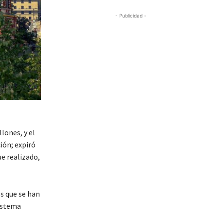
- Publicidad -
lones, y el
ión; expiró
ue realizado,
s que se han
sistema