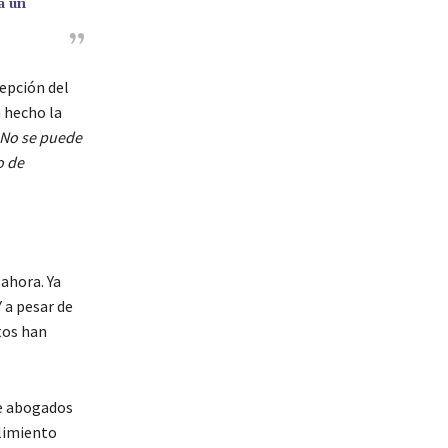
a un
cepción del
 hecho la
No se puede
o de
ahora. Ya
 a pesar de
tos han
de abogados
plimiento