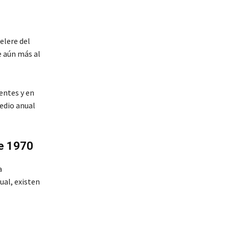
elere del
e aún más al
entes y en
edio anual
de 1970
a
ual, existen