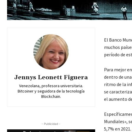
El Banco Mund
muchos países
período de est
Para mejor en
Jennys Leonett Figuera
dentro de una
ritmo de la in
Venezolana, profesora universitaria.
Bitcoiner y seguidora de la tecnología
se caracteriza
Blockchain.
el aumento d
Específicamen
Mundiales», s
- Publicidad -
5,7% en 2021.