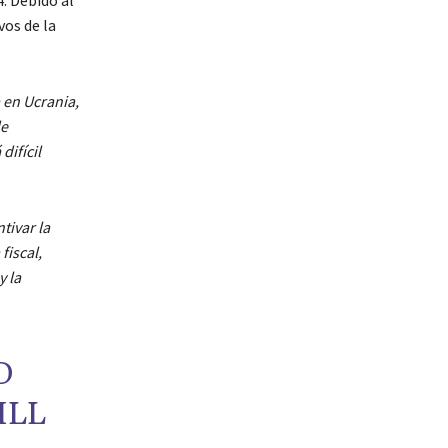
vos de la
 en Ucrania,
de
difícil
tivar la
fiscal,
y la
D
ILL