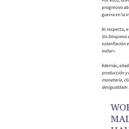
progresivo aba
guerra en la in
Al respecto, e
los bloqueos e
estanflación e
evitar
».
Además, añadi
producción y e
monetaria, cli
desigualdad
».
WOR
MAL