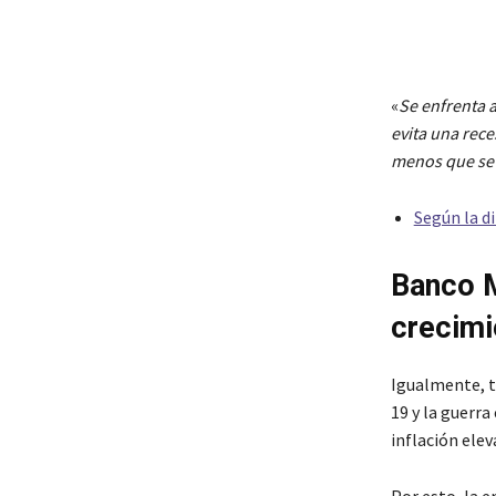
«
Se enfrenta a
evita una rece
menos que se 
Según la di
Banco M
crecimi
Igualmente, t
19 y la guerr
inflación elev
Por esto, la e