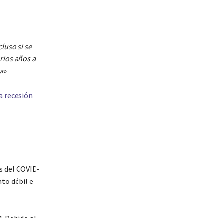
luso si se
arios años a
a
».
na recesión
s del COVID-
to débil e
. Debido al