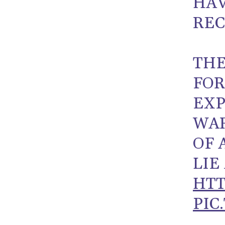
HAV
REC
THE
FOR
EXP
WAR
OF 
LIE
HTT
PIC