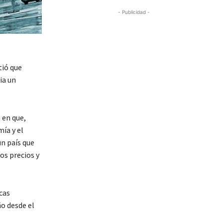
- Publicidad -
tió que
ia un
 en que,
ía y el
un país que
os precios y
cas
o desde el