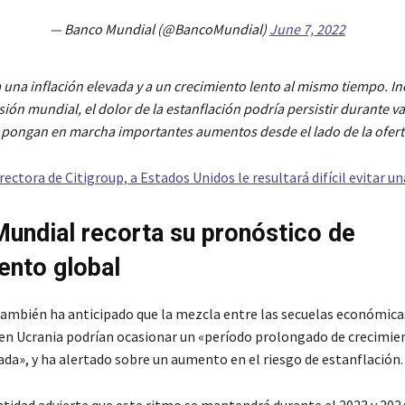
— Banco Mundial (@BancoMundial)
June 7, 2022
 una inflación elevada y a un crecimiento lento al mismo tiempo. Inc
sión mundial, el dolor de la estanflación podría persistir durante v
pongan en marcha importantes aumentos desde el lado de la ofert
rectora de Citigroup, a Estados Unidos le resultará difícil evitar u
undial recorta su pronóstico de
ento global
ambién ha anticipado que la mezcla entre las secuelas económica
a en Ucrania podrían ocasionar un «período prolongado de crecimien
ada», y ha alertado sobre un aumento en el riesgo de estanflación.
ntidad advierte que este ritmo se mantendrá durante el 2023 y 2024