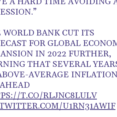
E A HARD TIME AVOIDING 
ESSION.”
 WORLD BANK CUT ITS
ECAST FOR GLOBAL ECONO
ANSION IN 2022 FURTHER,
NING THAT SEVERAL YEAR
ABOVE-AVERAGE INFLATIO
 AHEAD
PS://T.CO/RLJNC8LULV
.TWITTER.COM/U1RN31AWIF