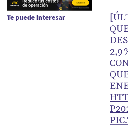
[ÚL
Te puede interesar
QUE
DES
2,9
CO
QUE
ENE
HTT
P20
PIC