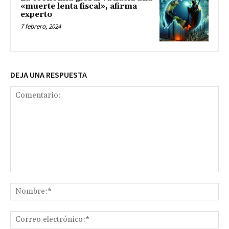
«muerte lenta fiscal», afirma
experto
7 febrero, 2024
DEJA UNA RESPUESTA
Comentario:
No
Co
ele