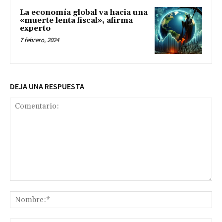
La economía global va hacia una
«muerte lenta fiscal», afirma
experto
7 febrero, 2024
DEJA UNA RESPUESTA
Comentario:
No