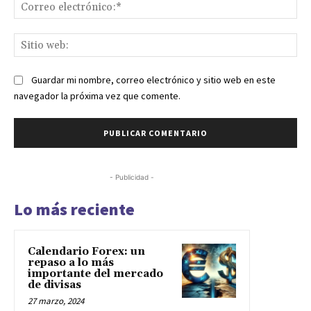
Co
ele
Sit
we
Guardar mi nombre, correo electrónico y sitio web en este
navegador la próxima vez que comente.
- Publicidad -
Lo más reciente
Calendario Forex: un
repaso a lo más
importante del mercado
de divisas
27 marzo, 2024