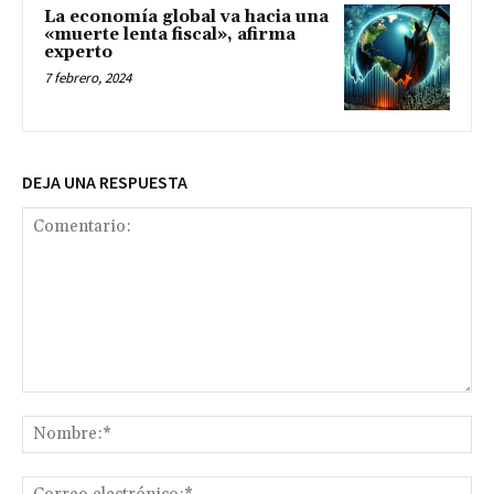
La economía global va hacia una
«muerte lenta fiscal», afirma
experto
7 febrero, 2024
DEJA UNA RESPUESTA
Comentario:
No
Co