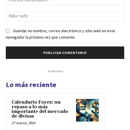
ele
Sit
we
Guardar mi nombre, correo electrónico y sitio web en este
navegador la próxima vez que comente.
- Publicidad -
Lo más reciente
Calendario Forex: un
repaso a lo más
importante del mercado
de divisas
27 marzo, 2024