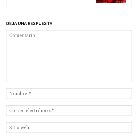
DEJA UNA RESPUESTA
Comentario:
No
Co
ele
Sit
we