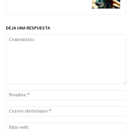
DEJA UNA RESPUESTA
Comentario:
No
Co
ele
Sit
we