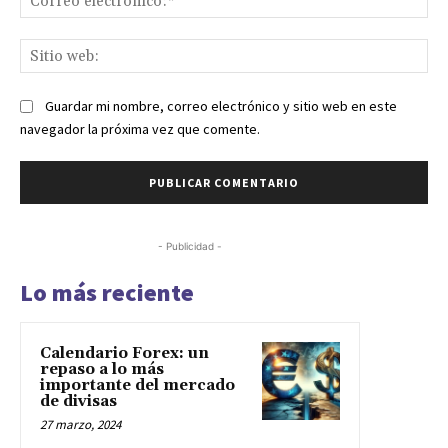
ele
Sit
we
Guardar mi nombre, correo electrónico y sitio web en este
navegador la próxima vez que comente.
- Publicidad -
Lo más reciente
Calendario Forex: un
repaso a lo más
importante del mercado
de divisas
27 marzo, 2024