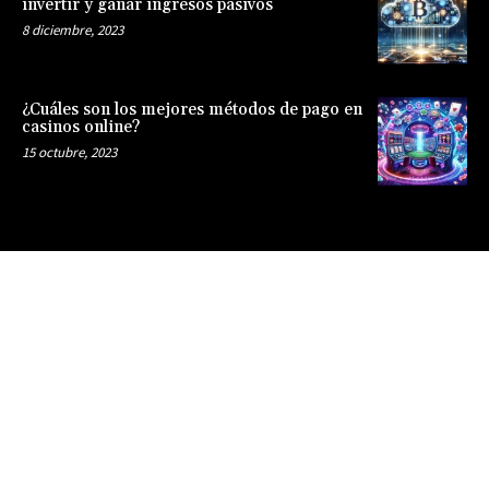
invertir y ganar ingresos pasivos
8 diciembre, 2023
¿Cuáles son los mejores métodos de pago en
casinos online?
15 octubre, 2023