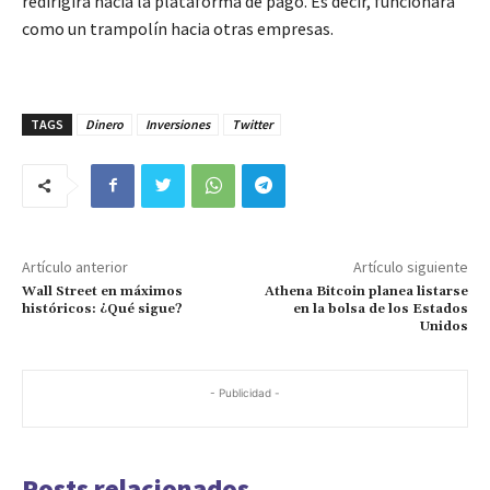
redirigirá hacia la plataforma de pago. Es decir, funcionará
como un trampolín hacia otras empresas.
TAGS
Dinero
Inversiones
Twitter
Artículo anterior
Artículo siguiente
Wall Street en máximos
Athena Bitcoin planea listarse
históricos: ¿Qué sigue?
en la bolsa de los Estados
Unidos
- Publicidad -
Posts relacionados