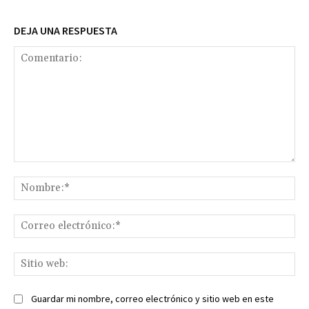
DEJA UNA RESPUESTA
Comentario:
No
Co
ele
Sit
we
Guardar mi nombre, correo electrónico y sitio web en este