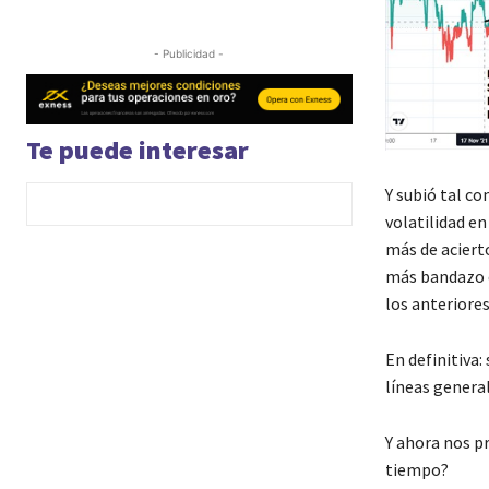
- Publicidad -
Te puede interesar
Y subió tal c
volatilidad en
más de acierto
más bandazo e
los anteriores
En definitiva
líneas general
Y ahora nos p
tiempo?