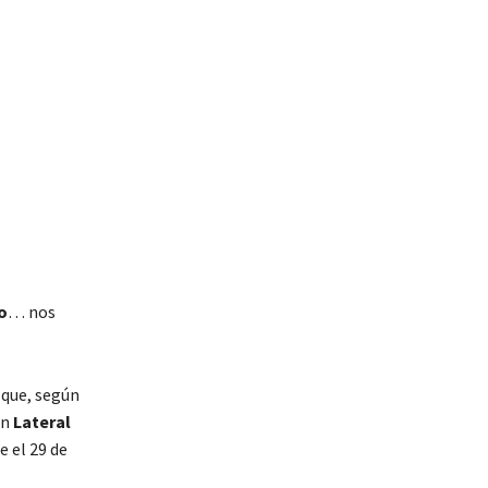
o
… nos
 que, según
un
Lateral
e el 29 de