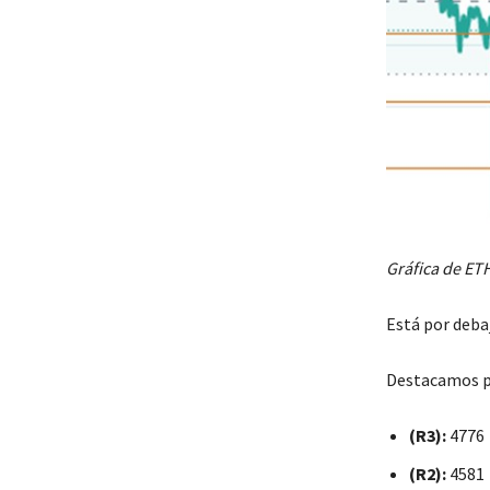
Gráfica de ET
Está por deba
Destacamos pa
(R3):
4776
(R2):
4581