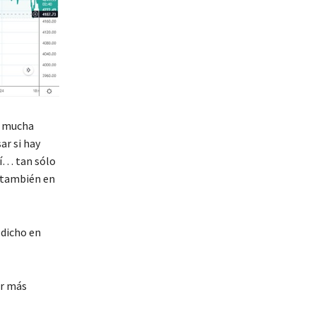
n mucha
ar si hay
sí… tan sólo
 también en
 dicho en
or más