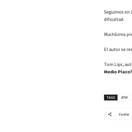
Seguimos en Z
dificultad.
Muchísima pre
El autor se re
Tom Lips, auto
Medio Plazo
TAGS
ETH
Cuota