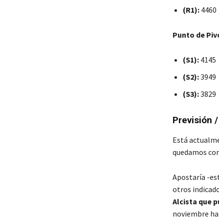
(R1):
4460
Punto de Piv
(S1):
4145
(S2):
3949
(S3):
3829
Previsión 
Está actualme
quedamos con
Apostaría -est
otros indicad
Alcista que p
noviembre has