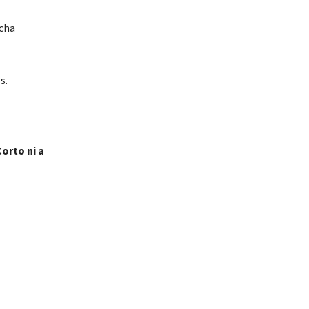
cha
s.
orto ni a