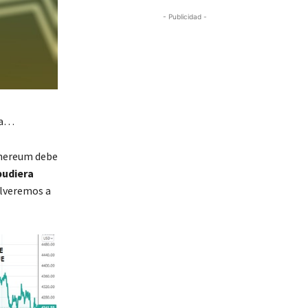
- Publicidad -
na…
thereum debe
pudiera
olveremos a