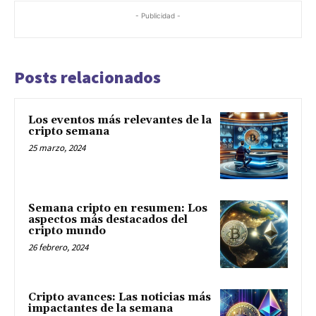
- Publicidad -
Posts relacionados
Los eventos más relevantes de la
cripto semana
25 marzo, 2024
Semana cripto en resumen: Los
aspectos más destacados del
cripto mundo
26 febrero, 2024
Cripto avances: Las noticias más
impactantes de la semana