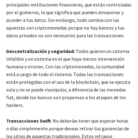
principales instituciones financieras, que están controladas
por el gobierno, lo que significa que pueden almacenar y
acceder a tus datos. Sin embargo, todo cambia con las
apuestas con criptomonedas porque no hay bancos y tus
datos privados no son necesarios para las transacciones.
Descentralización y seguridad:
Todos quieren un sistema
infalible y un sistema en el que haya menos intervención
humana o errores. Con las criptomonedas, la comunidad
está a cargo de todo el sistema. Todas las transacciones
están protegidas con el uso de la blockchain, que se ejecuta
sola y no se puede manipular, a diferencia de las monedas
fiat, donde los bancos son propensos a los ataques de los
hackers.
Transacciones Swift
: No deberías tener que esperar horas
o días simplemente porque deseas retirar tus ganancias de
los sitios de apuestas tradicionales. Estos retrasos