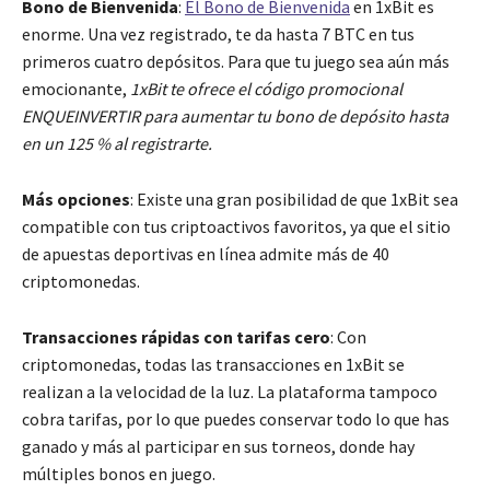
Bono de Bienvenida
:
El Bono de Bienvenida
en 1xBit es
enorme. Una vez registrado, te da hasta 7 BTC en tus
primeros cuatro depósitos. Para que tu juego sea aún más
emocionante,
1xBit te ofrece el código promocional
ENQUEINVERTIR para aumentar tu bono de depósito hasta
en un 125 % al registrarte.
Más opciones
: Existe una gran posibilidad de que 1xBit sea
compatible con tus criptoactivos favoritos, ya que el sitio
de apuestas deportivas en línea admite más de 40
criptomonedas.
Transacciones rápidas con tarifas cero
: Con
criptomonedas, todas las transacciones en 1xBit se
realizan a la velocidad de la luz. La plataforma tampoco
cobra tarifas, por lo que puedes conservar todo lo que has
ganado y más al participar en sus torneos, donde hay
múltiples bonos en juego.