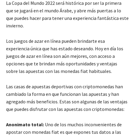
La Copa del Mundo 2022 será histórica por ser la primera
que se jugará en el mundo Árabe, y abre más puertas a lo
que puedes hacer para tener una experiencia fantástica este
invierno.
Los juegos de azar en línea pueden brindarte esa
experiencia única que has estado deseando. Hoy en día los
juegos de azar en línea son aún mejores, con acceso a
opciones que te brindan más oportunidades y ventajas
sobre las apuestas con las monedas fiat habituales.
Las casas de apuestas deportivas con criptomonedas han
cambiado la forma en que funcionan las apuestas y han
agregado más beneficios. Estas son algunas de las ventajas
que puedes disfrutar con las apuestas con criptomonedas:
Anonimato total:
Uno de los muchos inconvenientes de
apostar con monedas fiat es que expones tus datos a las