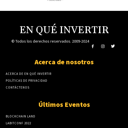
EN QUÉ INVERTIR
© Todos los derechos reservados. 2009-2024
Acerca de nosotros
ACERCA DE EN QUÉ INVERTIR
POLÍTICAS DE PRIVACIDAD
CONTÁCTENOS
Últimos Eventos
BLOCKCHAIN LAND
LABITCONF 2022