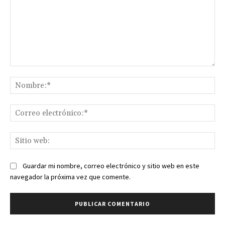
Comentario:
No
Co
ele
Sit
we
Guardar mi nombre, correo electrónico y sitio web en este
navegador la próxima vez que comente.