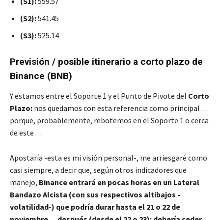
(S1):
559.57
(S2):
541.45
(S3):
525.14
Previsión / posible itinerario a corto plazo de
Binance (BNB)
Y estamos entre el Soporte 1 y el Punto de Pivote del
Corto
Plazo:
nos quedamos con esta referencia como principal…
porque, probablemente, rebotemos en el Soporte 1 o cerca
de este…
Apostaría -esta es mi visión personal-, me arriesgaré como
casi siempre, a decir que, según otros indicadores que
manejo,
Binance entrará en pocas horas en un Lateral
Bandazo Alcista (con sus respectivos altibajos -
volatilidad-) que podría durar hasta el 21 o 22 de
noviembre… después (desde el 22 o 23): debería ceder