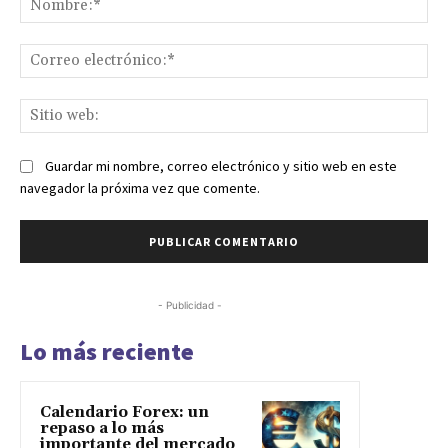
Co
ele
Sit
we
Guardar mi nombre, correo electrónico y sitio web en este
navegador la próxima vez que comente.
- Publicidad -
Lo más reciente
Calendario Forex: un
repaso a lo más
importante del mercado