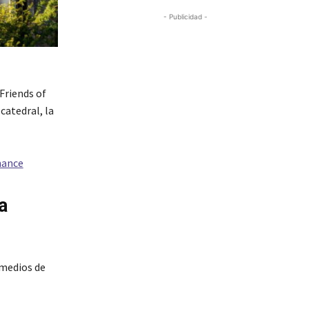
- Publicidad -
Friends of
catedral, la
nance
a
 medios de