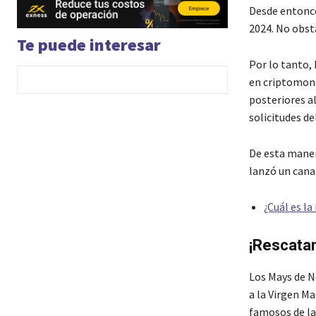
Desde entonce
2024. No obsta
Te puede interesar
Por lo tanto, 
en criptomone
posteriores a
solicitudes d
De esta maner
lanzó un cana
¿Cuál es l
¡Rescatan
Los Mays de 
a la Virgen Ma
famosos de la