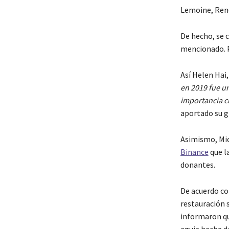
Lemoine, René
De hecho, se c
mencionado. Po
Así Helen Hai,
en 2019 fue u
importancia c
aportado su gr
Asimismo, Mic
Binance
que l
donantes.
De acuerdo c
restauración 
informaron qu
aguja hecha d