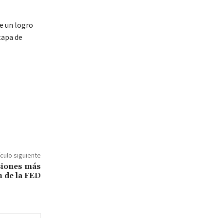
e un logro
tapa de
ículo siguiente
siones más
n de la FED