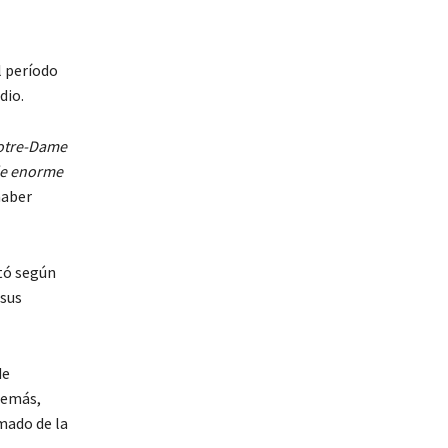
l período
dio.
Notre-Dame
de enorme
haber
tó según
 sus
de
demás,
mado de la