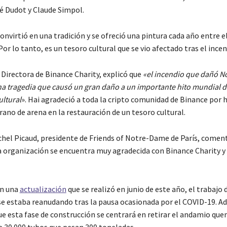
 Dudot y Claude Simpol.
onvirtió en una tradición y se ofreció una pintura cada año entre e
r lo tanto, es un tesoro cultural que se vio afectado tras el incen
 Directora de Binance Charity, explicó que
«el incendio que dañó 
na tragedia que causó un gran daño a un importante hito mundial 
ultural
». Hai agradeció a toda la cripto comunidad de Binance por 
ano de arena en la restauración de un tesoro cultural.
hel Picaud, presidente de Friends of Notre-Dame de París, comen
a organización se encuentra muy agradecida con Binance Charity y
on una
actualización
que se realizó en junio de este año, el trabajo 
se estaba reanudando tras la pausa ocasionada por el COVID-19. A
e esta fase de construcción se centrará en retirar el andamio que
e 30.000 tubos que pesan 300 toneladas.