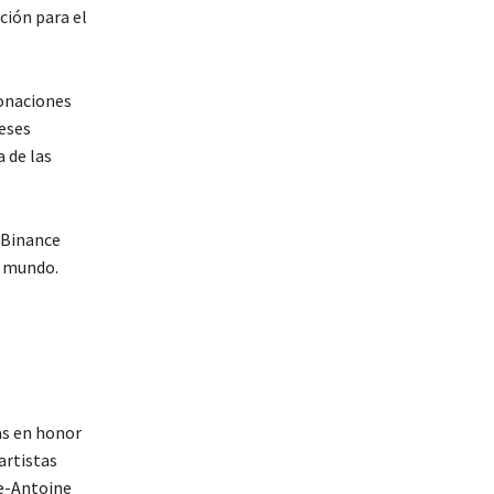
ción para el
donaciones
eses
 de las
 Binance
l mundo.
as en honor
artistas
re-Antoine