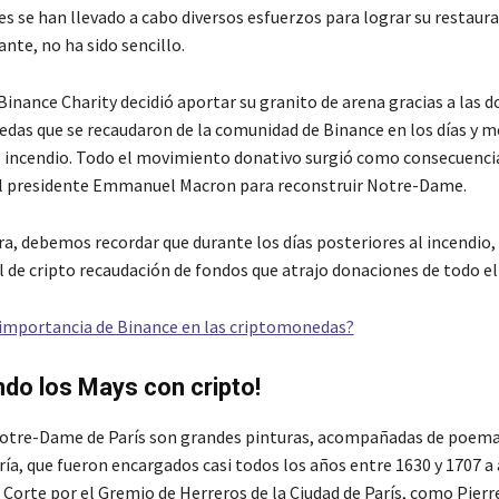
s se han llevado a cabo diversos esfuerzos para lograr su restaura
nte, no ha sido sencillo.
Binance Charity decidió aportar su granito de arena gracias a las 
das que se recaudaron de la comunidad de Binance en los días y m
l incendio. Todo el movimiento donativo surgió como consecuencia
el presidente Emmanuel Macron para reconstruir Notre-Dame.
a, debemos recordar que durante los días posteriores al incendio,
l de cripto recaudación de fondos que atrajo donaciones de todo e
a importancia de Binance en las criptomonedas?
do los Mays con cripto!
Notre-Dame de París son grandes pinturas, acompañadas de poem
ría, que fueron encargados casi todos los años entre 1630 y 1707 a 
 Corte por el Gremio de Herreros de la Ciudad de París, como Pier