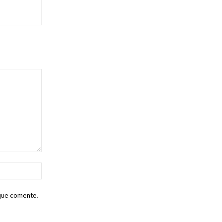
Sitio
web:
 que comente.