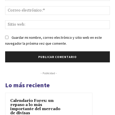
- Publicidad -
Lo más reciente
Calendario Forex: un
repaso a lo más
importante del mercado
de divisas
27 marzo, 2024
Los eventos más
relevantes de la cripto
semana
25 marzo, 2024
Calendario Forex: Dólar
de EE.UU. se debilitó
frente a la mayoría de las
monedas principales
10 marzo, 2024