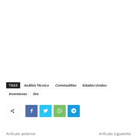
TAGS
Análisis Técnico
Commodities
Estados Unidos
Inversiones
Oro
Artículo anterior
Artículo siguiente
Análisis completo del par
Minting Summit 2022: uno de
EURUSD: ¿superará la zona de
los eventos más importantes
los $1,07?
del Metaverso y NFT
- Publicidad -
Posts relacionados