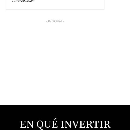
Acerca de nosotros
ACERCA DE EN QUÉ INVERTIR
POLÍTICAS DE PRIVACIDAD
CONTÁCTENOS
Últimos Eventos
BLOCKCHAIN LAND
LABITCONF 2022
CRIPTO LATIN FEST 2022
Comunicados de Prensa
Contratos de Minería desde $10: Cómo
invertir y ganar ingresos pasivos
8 diciembre, 2023