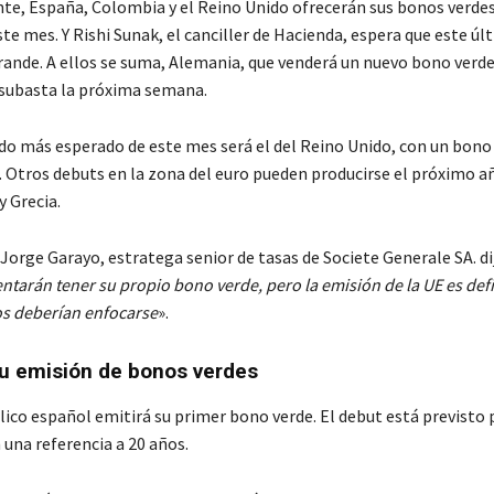
te, España, Colombia y el Reino Unido ofrecerán sus bonos verde
te mes. Y Rishi Sunak, el canciller de Hacienda, espera que este últ
rande. A ellos se suma, Alemania, que venderá un nuevo bono verde 
 subasta la próxima semana.
rdo más esperado de este mes será el del Reino Unido, con un bono
. Otros debuts en la zona del euro pueden producirse el próximo a
y Grecia.
Jorge Garayo, estratega senior de tasas de Societe Generale SA. dij
ntarán tener su propio bono verde, pero la emisión de la UE es def
os deberían enfocarse
».
u emisión de bonos verdes
lico español emitirá su primer bono verde. El debut está previsto 
 una referencia a 20 años.