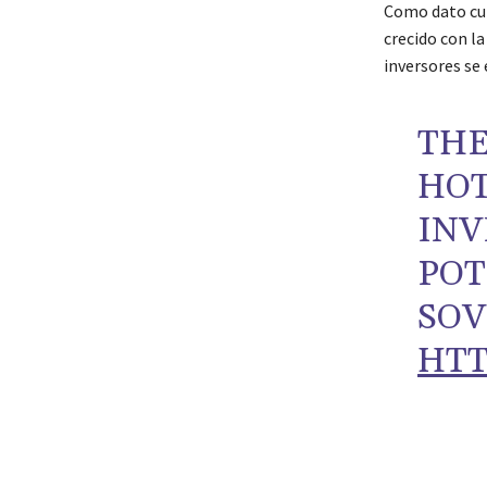
Como dato cur
crecido con l
inversores se
THE
HOT
INV
POT
SOV
HTT