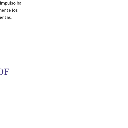
 impulso ha
mente los
entas.
OF