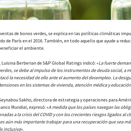
 ventas de bonos verdes, se explica en las políticas climáticas imp
do de París en el 2016. También, en todo aquello que ayude a reduc
beneficiar el ambiente.
 Luisina Berberian de S&P Global Ratings indicó: «
La fuerte deman
erdes, se debe al impulso de los instrumentos de deuda social, a m
acó la necesidad de ello ante el aumento del desempleo. La desig
 tensiones en los sistemas de vivienda, atención médica y educació
 Seynabou Sakho, directora de estrategia y operaciones para Améri
Banco Mundial, expresó: «
A medida que los países navegan las obli
onadas a la crisis del COVID y con los crecientes riesgos ligados al cl
s aún más importante trabajar para una recuperación que sea má
ás inclusiva
».