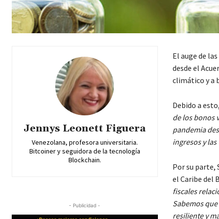
El auge de las
desde el Acuer
climático y a 
Debido a esto,
de los bonos v
Jennys Leonett Figuera
pandemia dest
ingresos y las
Venezolana, profesora universitaria.
Bitcoiner y seguidora de la tecnología
Blockchain.
Por su parte,
el Caribe del 
fiscales relaci
Sabemos que e
- Publicidad -
resiliente y m