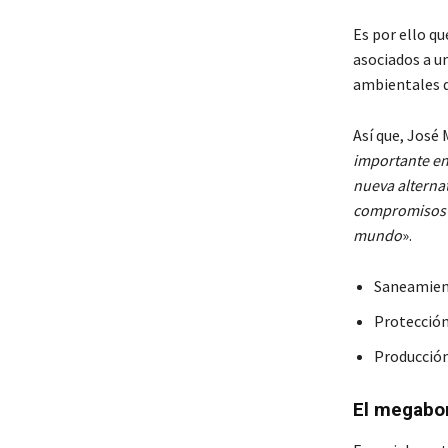
Es por ello qu
asociados a un
ambientales d
Así que, José
importante en
nueva alterna
compromisos y
mundo
».
Saneamien
Protección
Producción
El megabon