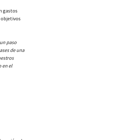
án gastos
 objetivos
 un paso
bases de una
uestros
 en el