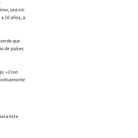
s
imo, sea sin
a 10 años, a
 verde que
ño de países
o: «
Creo
initivamente
para este