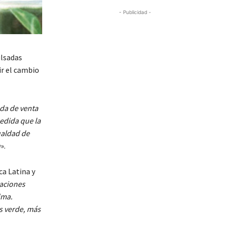
- Publicidad -
ulsadas
ir el cambio
da de venta
edida que la
ualdad de
n
».
ca Latina y
gaciones
ima.
s verde, más