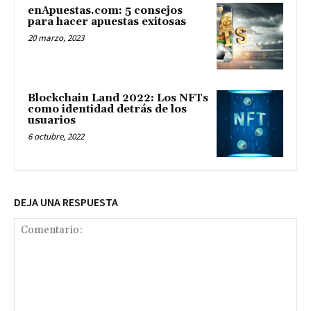
enApuestas.com: 5 consejos
para hacer apuestas exitosas
20 marzo, 2023
Blockchain Land 2022: Los NFTs
como identidad detrás de los
usuarios
6 octubre, 2022
DEJA UNA RESPUESTA