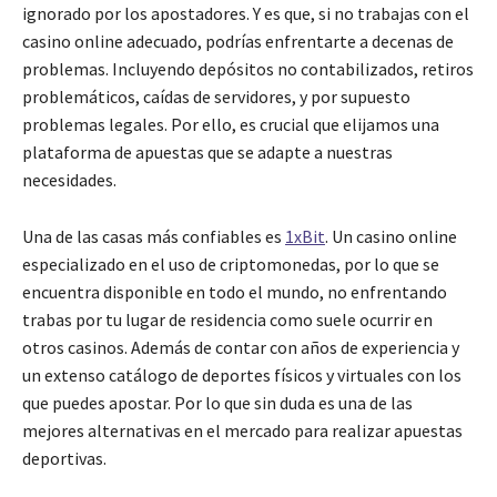
ignorado por los apostadores. Y es que, si no trabajas con el
casino online adecuado, podrías enfrentarte a decenas de
problemas. Incluyendo depósitos no contabilizados, retiros
problemáticos, caídas de servidores, y por supuesto
problemas legales. Por ello, es crucial que elijamos una
plataforma de apuestas que se adapte a nuestras
necesidades.
Una de las casas más confiables es
1xBit
. Un casino online
especializado en el uso de criptomonedas, por lo que se
encuentra disponible en todo el mundo, no enfrentando
trabas por tu lugar de residencia como suele ocurrir en
otros casinos. Además de contar con años de experiencia y
un extenso catálogo de deportes físicos y virtuales con los
que puedes apostar. Por lo que sin duda es una de las
mejores alternativas en el mercado para realizar apuestas
deportivas.