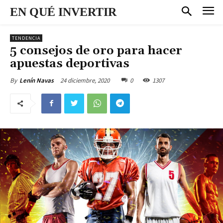
EN QUÉ INVERTIR
TENDENCIA
5 consejos de oro para hacer
apuestas deportivas
24 diciembre, 2020
0
1307
By
Lenín Navas