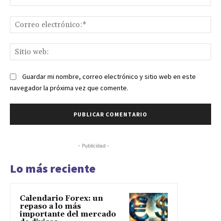
Co
ele
Sit
we
Guardar mi nombre, correo electrónico y sitio web en este
navegador la próxima vez que comente.
- Publicidad -
Lo más reciente
Calendario Forex: un
repaso a lo más
importante del mercado