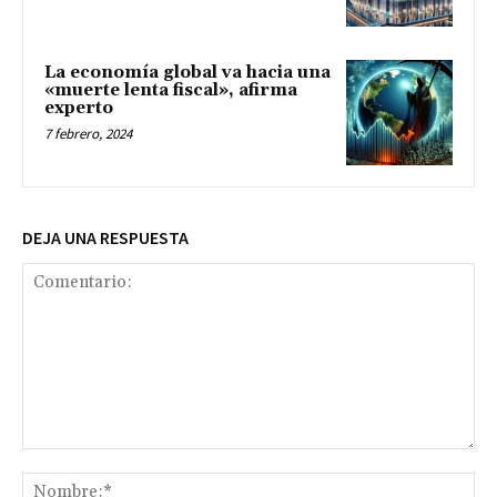
La economía global va hacia una
«muerte lenta fiscal», afirma
experto
7 febrero, 2024
DEJA UNA RESPUESTA
Comentario:
No