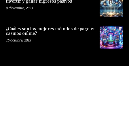
invertir y ganar ingresos pasivos
8 diciembre, 2023
¿Cuáles son los mejores métodos de pago en
casinos online?
15 octubre, 2023