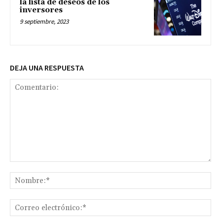
la lista de deseos de los
inversores
9 septiembre, 2023
DEJA UNA RESPUESTA
Comentario:
No
Co
ele