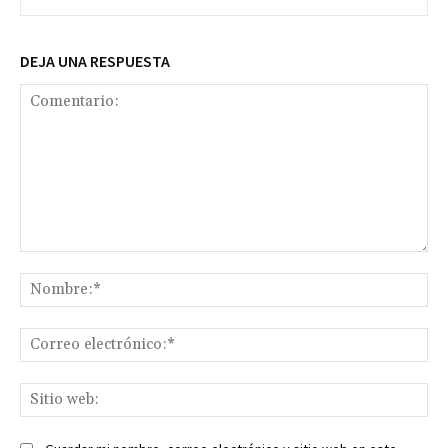
DEJA UNA RESPUESTA
Comentario:
No
Co
ele
Sit
we