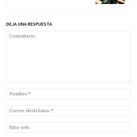
DEJA UNA RESPUESTA
Comentario:
No
Co
ele
Sit
we