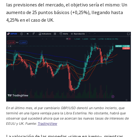
las previsiones del mercado, el objetivo sería el mismo: Un
aumento de 25 puntos básicos (+0,25%), llegando hasta
4,25% en el caso de UK.
En el último mes, el par cambiario GBP/USD denotó un rumbo incierto, que
terminó en una ligera ventaja para la Libra Esterlina. No obstante, habrá que
observar qué sucederá ahora que se acercan las nuevas tasas de intereses de
EEUU y UK. Fuente:
TradingView
La valoración de las monedas «sigue en juego», mientras