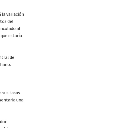
 la variación
tos del
inculado al
 que estaría
ntral de
liano.
a sus tasas
esentaría una
idor