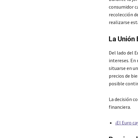
consumidor ca
recolección d
realizarse es
La Unión 
Del lado del E
intereses. En 
situarse en un
precios de bie
posible contin
La decisión c
financiera.
¡El Euro ca