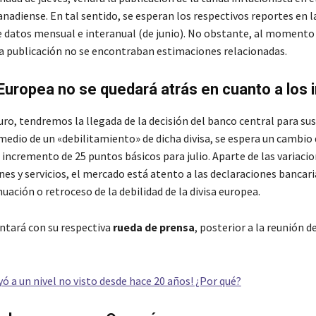
nadiense. En tal sentido, se esperan los respectivos reportes en l
e datos mensual e interanual (de junio). No obstante, al momento
ta publicación no se encontraban estimaciones relacionadas.
Europea no se quedará atrás en cuanto a los
uro, tendremos la llegada de la decisión del banco central para sus
medio de un «debilitamiento» de dicha divisa, se espera un cambio
 incremento de 25 puntos básicos para julio. Aparte de las variaci
nes y servicios, el mercado está atento a las declaraciones bancari
uación o retroceso de la debilidad de la divisa europea.
ontará con su respectiva
rueda de prensa
, posterior a la reunión d
yó a un nivel no visto desde hace 20 años! ¿Por qué?