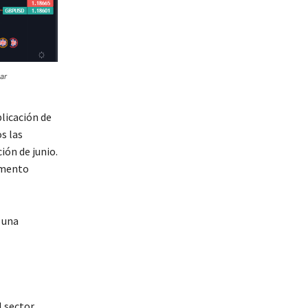
ar
blicación de
s las
ión de junio.
emento
 una
l sector