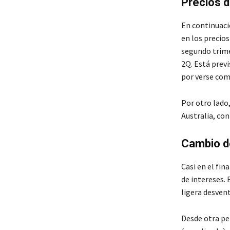
Precios 
En continuaci
en los precio
segundo trime
2Q. Está prev
por verse com
Por otro lado,
Australia, con
Cambio d
Casi en el fin
de intereses. 
ligera desvent
Desde otra per