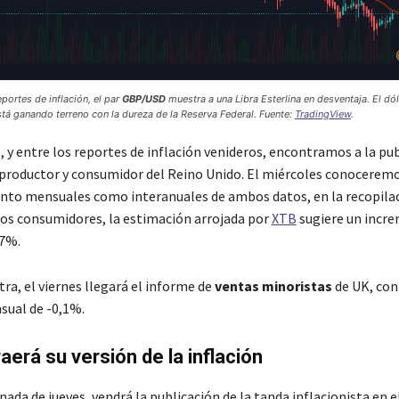
portes de inflación, el par
GBP/USD
muestra a una Libra Esterlina en desventaja. El dól
tá ganando terreno con la dureza de la Reserva Federal. Fuente:
TradingView
.
, y entre los reportes de inflación venideros, encontramos a la pu
l productor y consumidor del Reino Unido. El miércoles conoceremo
anto mensuales como interanuales de ambos datos, en la recopilac
 los consumidores, la estimación arrojada por
XTB
sugiere un incr
,7%.
ra, el viernes llegará el informe de
ventas minoristas
de UK, con
sual de -0,1%.
aerá su versión de la inflación
nada de jueves, vendrá la publicación de la tanda inflacionista en e