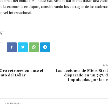
 además del índice PMI industrial. Ambos datos nos darán una visió
e la economía en Japón, considerando los estragos de las cadenas
nivel internacional.
ón
r
Art
 Oro retroceden ante el
Las acciones de MicroStra
ento del Dólar
disparado en un 73% d
impulsadas por las 
- Publicidad -