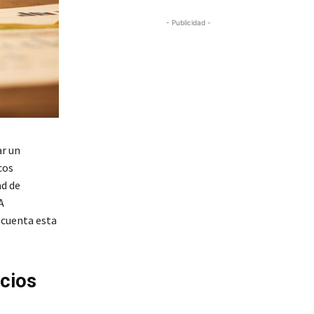
- Publicidad -
ar un
cos
ad de
A
 cuenta esta
ecios