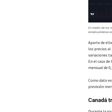
En medio de los re
estadounidense es
Aparte de ello
los precios a
variaciones t
En el caso de
mensual de 0
Como dato ext
previsión men
Canadá tr
Durante la jor