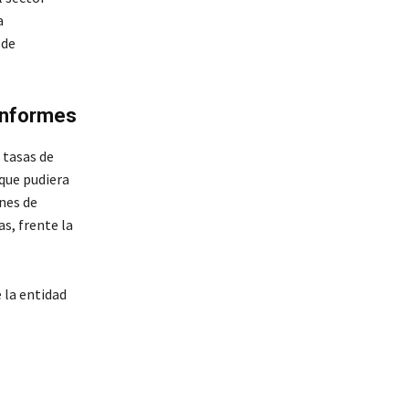
a
 de
 informes
 tasas de
 que pudiera
ones de
as, frente la
e la entidad