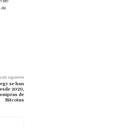
n del
 de
ículo siguiente
tegy se han
esde 2020,
compras de
Bitcoins