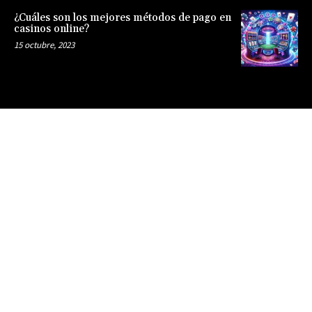
¿Cuáles son los mejores métodos de pago en
casinos online?
15 octubre, 2023