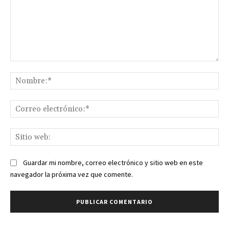
Comentario:
No
Co
ele
Sit
we
Guardar mi nombre, correo electrónico y sitio web en este
navegador la próxima vez que comente.