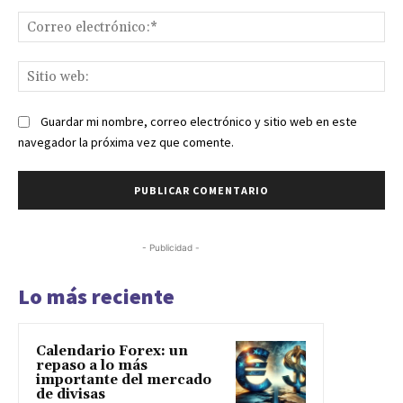
Co
ele
Sit
we
Guardar mi nombre, correo electrónico y sitio web en este
navegador la próxima vez que comente.
- Publicidad -
Lo más reciente
Calendario Forex: un
repaso a lo más
importante del mercado
de divisas