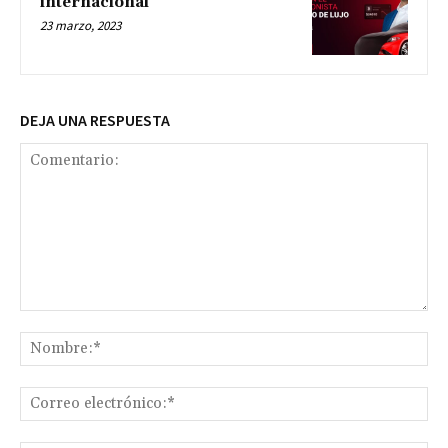
internacional
23 marzo, 2023
DEJA UNA RESPUESTA
Comentario:
No
Co
ele