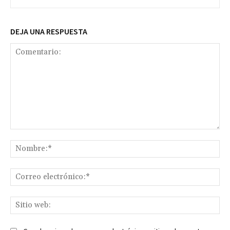
DEJA UNA RESPUESTA
Comentario:
No
Co
ele
Sit
we