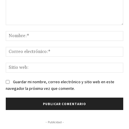
Comentario:
No
Co
ele
Sit
we
Guardar mi nombre, correo electrónico y sitio web en este
navegador la próxima vez que comente.
- Publicidad -